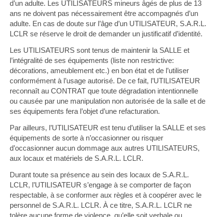
d’un adulte. Les UTILISATEURS mineurs âgés de plus de 13
ans ne doivent pas nécessairement être accompagnés d’un
adulte. En cas de doute sur l’âge d’un UTILISATEUR, S.A.R.L.
LCLR se réserve le droit de demander un justificatif d’identité.
Les UTILISATEURS sont tenus de maintenir la SALLE et
l’intégralité de ses équipements (liste non restrictive:
décorations, ameublement etc.) en bon état et de l’utiliser
conformément à l’usage autorisé. De ce fait, l’UTILISATEUR
reconnaît au CONTRAT que toute dégradation intentionnelle
ou causée par une manipulation non autorisée de la salle et de
ses équipements fera l’objet d’une refacturation.
Par ailleurs, l’UTILISATEUR est tenu d’utiliser la SALLE et ses
équipements de sorte à n’occasionner ou risquer
d’occasionner aucun dommage aux autres UTILISATEURS,
aux locaux et matériels de S.A.R.L. LCLR.
Durant toute sa présence au sein des locaux de S.A.R.L.
LCLR, l’UTILISATEUR s’engage à se comporter de façon
respectable, à se conformer aux règles et à coopérer avec le
personnel de S.A.R.L. LCLR. À ce titre, S.A.R.L. LCLR ne
tolère aucune forme de violence, qu’elle soit verbale ou