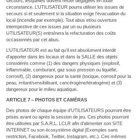
secours, lesquelles doivent rester dégagées en toute
circonstance. L’UTILISATEUR pourra utiliser les issues de
secours si et seulement si la situation exige l’évacuation du
local (incendie par exemple). Tout abus et/ou ouverture
intempestive de ces issues par un ou plusieurs
UTILISATEUR(S) entraînera la refacturation des coûts
occasionnés par cet abus.
L’UTILISATEUR est au fait qu’il est absolument interdit
d’apporter dans les locaux et dans la SALLE des objets
considérés comme (1) des dangers physiques (explosif,
inflammable, comburant, gaz sous pression ou liquéfié,
corrosif), (2) dangereux pour la santé (toxique, corrosif pour la
peau, irritant/sensibilisant, cancérogène/tératogène) et (3)
dangereux pour le milieu aquatique.
ARTICLE 7 – PHOTOS ET CAMÉRAS
Des photos de chaque équipe d’UTILISATEURS pourront être
prises avant ou après la session de jeu. Ces photos pourront
être utilisées par S.A.R.L. LCLR afin d’alimenter son SITE
INTERNET ou son écosystème digital (Exemples sans
restriction, Facebook, Twitter, Instagram, etc.). Ces mêmes