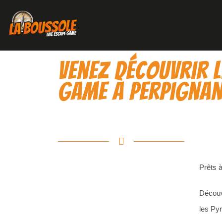
Venez découvrir l
game à Perpigna
Prêts 
Réservez
Découv
votre
les Py
aventure