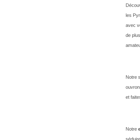
Découv
les Pyr
avec v
de plu
amateu
Notre s
ouvrons
et fai
Notre
e
séduir