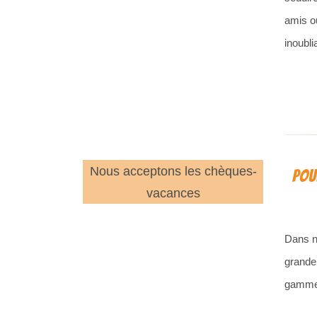
amis o
inoubli
Nous acceptons les chèques-
Pou
vacances
Dans n
grande
gamme