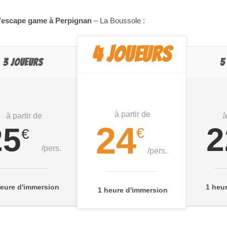
d’escape game à Perpignan
– La Boussole :
4 JOUEURS
3 JOUEURS
5
à partir de
à partir de
à
24
25
2
€
€
/pers.
/pers.
heure d'immersion
1 heu
1 heure d'immersion