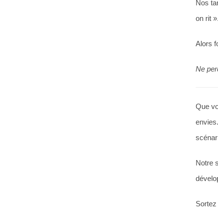
Nos tar
on rit »
Alors f
Ne per
Que vo
envies
scénar
Notre s
dévelop
Sortez 