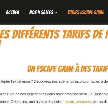
Accueil
Nos 4 salles
Tarifs escape game
es différents tarifs de
n
Un escape game à des tari
à tenter l’expérience ? Découvrez nos scénarios incontournables à d
rez l’une de nos expériences dans notre établissement. La Boussole
rénées-Orientales, met à votre disposition
quatre aventures
extraordin