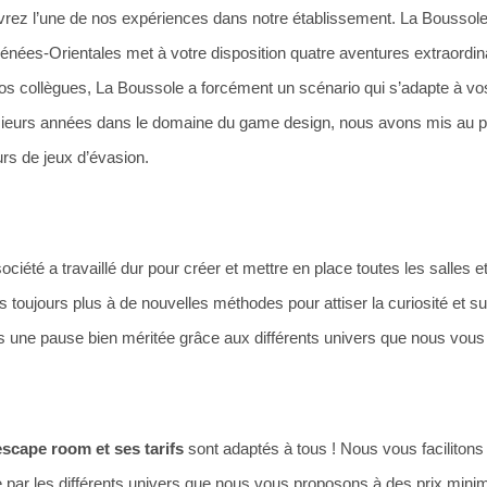
rez l’une de nos expériences dans notre établissement. La Boussole
énées-Orientales met à votre disposition quatre aventures extraordin
os collègues, La Boussole a forcément un scénario qui s’adapte à vos
sieurs années dans le domaine du game design, nous avons mis au po
rs de jeux d’évasion.
ociété a travaillé dur pour créer et mettre en place toutes les salles
 toujours plus à de nouvelles méthodes pour attiser la curiosité et su
tes une pause bien méritée grâce aux différents univers que nous vou
scape room et ses tarifs
sont adaptés à tous ! Nous vous facilitons
e par les différents univers que nous vous proposons à des prix min