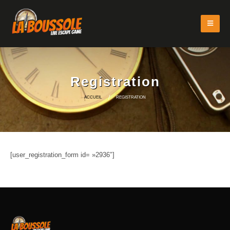
Registration
ACCUEIL
REGISTRATION
[user_registration_form id= »2936″]