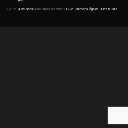
2021 ©
La Boussole
Tous droits réservés I
CGV
I
Mentions légales
I
Plan du site